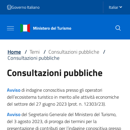
Vai ai contenuti
Seleziona li
Governo Italiano
Vai al menu di navigazione
Vai al footer
Attiva / disattiva la navigazione
Home
/
Temi
/
Consultazioni pubbliche
/
Consultazioni pubbliche
Consultazioni pubbliche
Avviso
di indagine conoscitiva presso gli operatori
dell’ecosistema turistico in merito alle attività economiche
del settore del 27 giugno 2023 (prot. n. 12303/23).
Avviso
del Segretario Generale del Ministero del Turismo,
del 3 agosto 2023, di proroga dei termini per la
presentazione di contributi per l’indagine conoscitiva presso