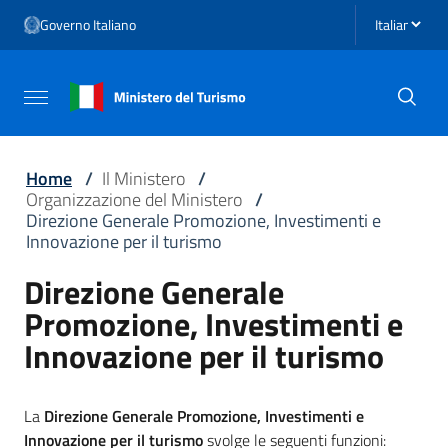
Vai ai contenuti
Seleziona li
Governo Italiano
Vai al menu di navigazione
Vai al footer
Attiva / disattiva la navigazione
Home
/
Il Ministero
/
Organizzazione del Ministero
/
Direzione Generale Promozione, Investimenti e
Innovazione per il turismo
Direzione Generale
Promozione, Investimenti e
Innovazione per il turismo
La
Direzione Generale Promozione, Investimenti e
Innovazione per il turismo
svolge le seguenti funzioni: