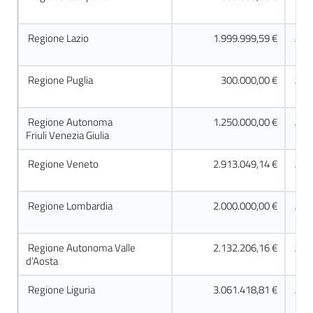
Regione Lazio
1.999.999,59 €
Acc
Regione Puglia
300.000,00 €
Acc
Regione Autonoma
1.250.000,00 €
Acc
Friuli Venezia Giulia
Regione Veneto
2.913.049,14 €
Acc
Regione Lombardia
2.000.000,00 €
Acc
Regione Autonoma Valle
2.132.206,16 €
Acc
d’Aosta
Regione Liguria
3.061.418,81 €
Acc