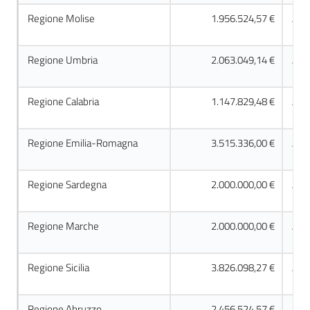
Regione Molise
1.956.524,57 €
Acc
Regione Umbria
2.063.049,14 €
Acc
Regione Calabria
1.147.829,48 €
Acc
Regione Emilia-Romagna
3.515.336,00 €
Acc
Regione Sardegna
2.000.000,00 €
Acc
Regione Marche
2.000.000,00 €
Acc
Regione Sicilia
3.826.098,27 €
Acc
Regione Abruzzo
2.456.524,57 €
Acc