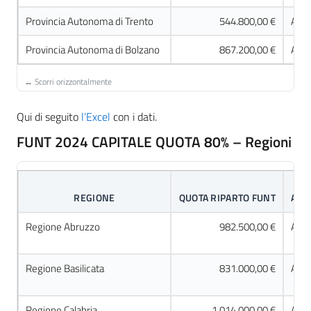
Provincia Autonoma di Trento
544.800,00 €
Acco
Provincia Autonoma di Bolzano
867.200,00 €
Acco
Qui di seguito
l’Excel
con i dati.
FUNT 2024 CAPITALE QUOTA 80% – Regioni
REGIONE
QUOTA RIPARTO FUNT
ACC
Regione Abruzzo
982.500,00 €
Acco
Regione Basilicata
831.000,00 €
Acco
Regione Calabria
1.014.000,00 €
Acco