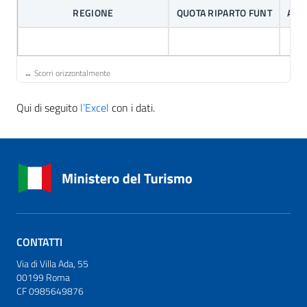
REGIONE
QUOTA RIPARTO FUNT
ACC
Qui di seguito
l’Excel
con i dati.
CONTATTI
Via di Villa Ada, 55
00199 Roma
CF 0985649876