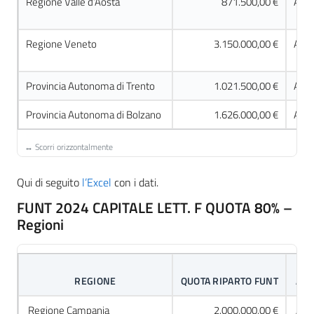
Regione Valle d’Aosta
871.500,00 €
Acco
Regione Veneto
3.150.000,00 €
Acco
Provincia Autonoma di Trento
1.021.500,00 €
Acco
Provincia Autonoma di Bolzano
1.626.000,00 €
Acco
Qui di seguito
l’Excel
con i dati.
FUNT 2024 CAPITALE LETT. F QUOTA 80% –
Regioni
REGIONE
QUOTA RIPARTO FUNT
ACC
Regione Campania
2.000.000,00 €
Acc