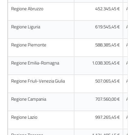
Regione Abruzzo
452.345,45 €
Acco
Regione Liguria
619.545,45 €
Acco
Regione Piemonte
588.385,45 €
Acco
Regione Emilia-Romagna
1.038.305,45 €
Acco
Regione Friuli-Venezia Giulia
507.065,45 €
Acco
Regione Campania
707.560,00 €
Acco
Regione Lazio
997.265,45 €
Acco