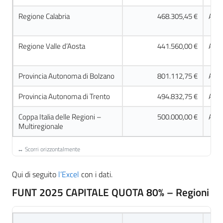
Regione Calabria
468.305,45 €
Acco
Regione Valle d’Aosta
441.560,00 €
Acco
Provincia Autonoma di Bolzano
801.112,75 €
Acco
Provincia Autonoma di Trento
494.832,75 €
Acco
Coppa Italia delle Regioni –
500.000,00 €
Acco
Multiregionale
Qui di seguito
l’Excel
con i dati.
FUNT 2025 CAPITALE QUOTA 80% – Regioni