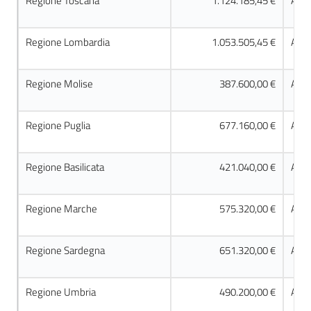
Regione Toscana
1.124.185,45 €
Acco
Regione Lombardia
1.053.505,45 €
Acco
Regione Molise
387.600,00 €
Acco
Regione Puglia
677.160,00 €
Acco
Regione Basilicata
421.040,00 €
Acco
Regione Marche
575.320,00 €
Acco
Regione Sardegna
651.320,00 €
Acco
Regione Umbria
490.200,00 €
Acco