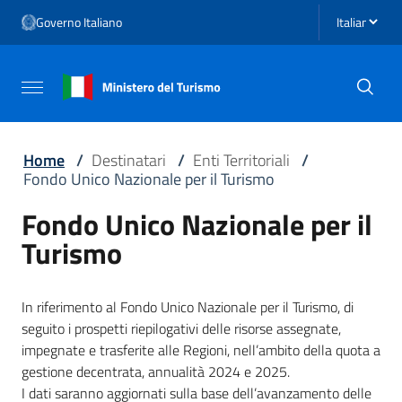
Vai ai contenuti
Seleziona li
Governo Italiano
Vai al menu di navigazione
Vai al footer
Attiva / disattiva la navigazione
Home
/
Destinatari
/
Enti Territoriali
/
Fondo Unico Nazionale per il Turismo
Fondo Unico Nazionale per il
Turismo
In riferimento al Fondo Unico Nazionale per il Turismo, di
seguito i prospetti riepilogativi delle risorse assegnate,
impegnate e trasferite alle Regioni, nell’ambito della quota a
gestione decentrata, annualità 2024 e 2025.
I dati saranno aggiornati sulla base dell’avanzamento delle