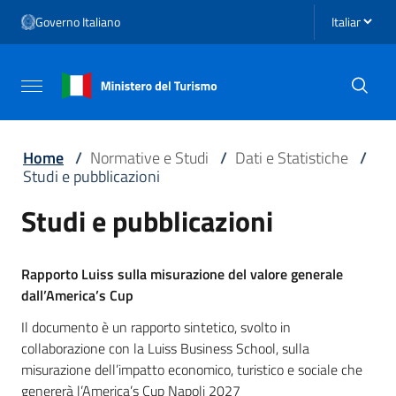
Vai ai contenuti
Seleziona li
Governo Italiano
Vai al menu di navigazione
Vai al footer
Attiva / disattiva la navigazione
Home
/
Normative e Studi
/
Dati e Statistiche
/
Studi e pubblicazioni
Studi e pubblicazioni
Rapporto Luiss sulla misurazione del valore generale
dall’America’s Cup
Il documento è un rapporto sintetico, svolto in
collaborazione con la Luiss Business School, sulla
misurazione dell’impatto economico, turistico e sociale che
genererà l’America’s Cup Napoli 2027