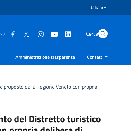
Seleziona lingua
Cerca
 su
Amministrazione trasparente
Contatti
ome proposto dalla Regione Veneto con propria
to del Distretto turistico
n propria delibera di