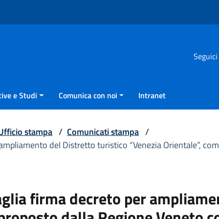
Seguici
ive e Studi
Comunica con noi
Intranet
Ufficio stampa
/
Comunicati stampa
/
r ampliamento del Distretto turistico “Venezia Orientale”, c
aglia firma decreto per ampliamen
proposto dalla Regione Veneto co