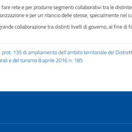
 fare rete e per produrre segmenti collaborativi tra le distinte 
 valorizzazione e per un rilancio delle stesse, specialmente ne
 grande collaborazione tra distinti livelli di governo, al fine d
rot. 135 di ampliamento dell’ambito territoriale del Distrett
turali e del turismo 8 aprile 2016 n. 185