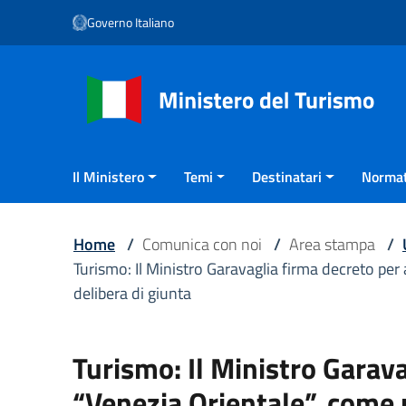
Vai ai contenuti
Governo Italiano
Vai al menu di navigazione
Vai al footer
Il Ministero
Temi
Destinatari
Normat
Home
/
Comunica con noi
/
Area stampa
/
Turismo: Il Ministro Garavaglia firma decreto pe
delibera di giunta
Turismo: Il Ministro Garav
“Venezia Orientale”, come 