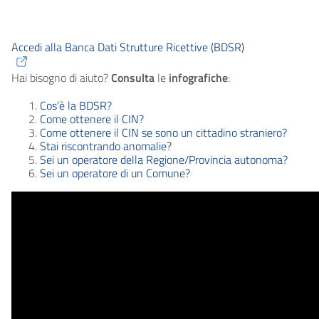
Accedi alla Banca Dati Strutture Ricettive (BDSR)
Hai bisogno di aiuto?
Consulta
le
infografiche
:
Cos’è la BDSR?
Come ottenere il CIN?
Come ottenere il CIN se sono un cittadino straniero?
Stai riscontrando anomalie?
Sei un operatore della Regione/Provincia autonoma?
Sei un operatore di un Comune?