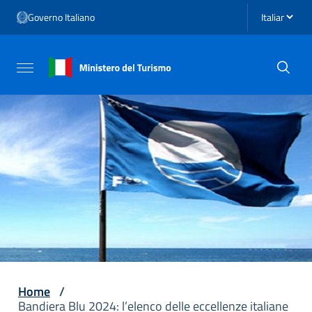
Vai ai contenuti
Seleziona li
Governo Italiano
Vai al menu di navigazione
Vai al footer
Attiva / disattiva la navigazione
Home
/
Bandiera Blu 2024: l’elenco delle eccellenze italiane