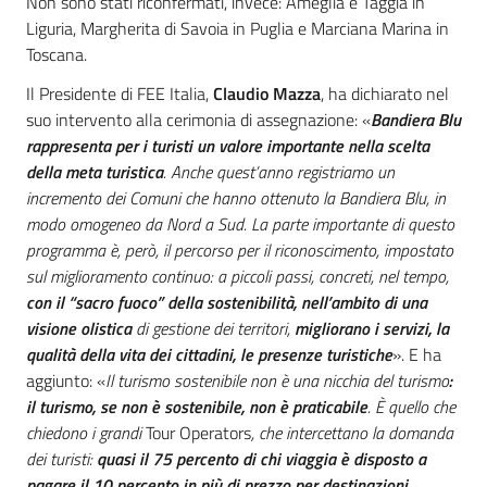
Non sono stati riconfermati, invece: Ameglia e Taggia in
Liguria, Margherita di Savoia in Puglia e Marciana Marina in
Toscana.
Il Presidente di FEE Italia,
Claudio Mazza
, ha dichiarato nel
suo intervento alla cerimonia di assegnazione: «
Bandiera Blu
rappresenta per i turisti un valore importante nella scelta
della meta turistica
.
Anche quest’anno registriamo un
incremento dei Comuni che hanno ottenuto la Bandiera Blu, in
modo omogeneo da Nord a Sud.
La parte importante di questo
programma è, però, il percorso
per il riconoscimento, impostato
sul miglioramento continuo: a piccoli passi, concreti, nel tempo,
con il “sacro fuoco” della sostenibilità, nell’ambito di una
visione olistica
di gestione dei territori,
migliorano i servizi, la
qualità della vita dei cittadini, le presenze turistiche
». E ha
aggiunto: «
Il turismo sostenibile non è una nicchia del turismo
:
il turismo, se non è sostenibile, non è praticabile
. È quello che
chiedono i grandi
Tour Operators
, che intercettano la domanda
dei turisti:
quasi il 75 percento di chi viaggia è disposto a
pagare il 10 percento in più di prezzo per destinazioni