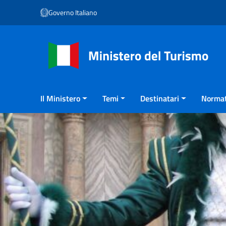
Vai ai contenuti
Governo Italiano
Vai al menu di navigazione
Vai al footer
Il Ministero
Temi
Destinatari
Normat