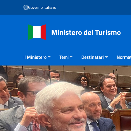
Vai ai contenuti
Governo Italiano
Vai al menu di navigazione
Vai al footer
Il Ministero
Temi
Destinatari
Normat