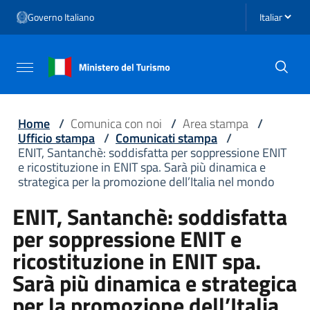
Vai ai contenuti
Seleziona li
Governo Italiano
Vai al menu di navigazione
Vai al footer
Attiva / disattiva la navigazione
Home
/
Comunica con noi
/
Area stampa
/
Ufficio stampa
/
Comunicati stampa
/
ENIT, Santanchè: soddisfatta per soppressione ENIT
e ricostituzione in ENIT spa. Sarà più dinamica e
strategica per la promozione dell’Italia nel mondo
ENIT, Santanchè: soddisfatta
per soppressione ENIT e
ricostituzione in ENIT spa.
Sarà più dinamica e strategica
per la promozione dell’Italia