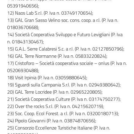
05391940656);
12) Naos Lab S.r.l. (P. Iva n. 03749170654);
13) GAL Gran Sasso Velino soc. cons. coop. a r.l. (P. Iva n.
01803670668);
14) Società Cooperativa Sviluppo e Futuro Levigliani (P. Iva
n. 01843130467);
15) G.A.L. Serre Calabresi S.c. a r.l. (P. Iva n. 02127850796);
16) GAL Terre Normanne (P. Iva n. 05833220824);
17) Cristoforo – Società cooperativa sociale – onlus (P. Iva n.
05206930488);
18) Visit Irpinia (P. Iva n. 03059880645);
19) Sguardi sulla Campania S.r.l. (P. Iva n. 02949380642);
20) GAL Terre Locridee (P. Iva n. 02965220805);
21) Società Cooperativa Culture (P. Iva n. 03174750277);
22) Over the rocks S.r.l. (P. Iva n. 04215620719);
23) Soc. Coop. Ecol Forest. a r.l. (P. Iva n. 03200180713);
24) Pipolo Giovanni (P. Iva n. 03874870656);
25) Consorzio Eccellenze Turistiche Italiane (P. Iva n.