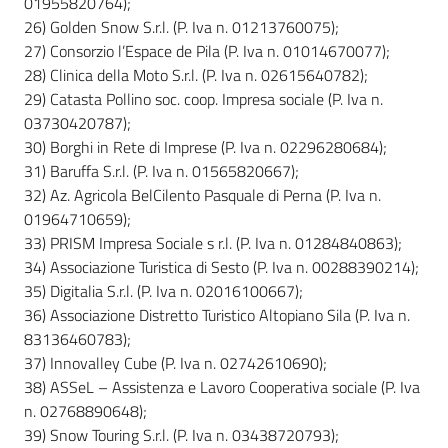
01955820764);
26) Golden Snow S.r.l. (P. Iva n. 01213760075);
27) Consorzio l’Espace de Pila (P. Iva n. 01014670077);
28) Clinica della Moto S.r.l. (P. Iva n. 02615640782);
29) Catasta Pollino soc. coop. Impresa sociale (P. Iva n.
03730420787);
30) Borghi in Rete di Imprese (P. Iva n. 02296280684);
31) Baruffa S.r.l. (P. Iva n. 01565820667);
32) Az. Agricola BelCilento Pasquale di Perna (P. Iva n.
01964710659);
33) PRISM Impresa Sociale s r.l. (P. Iva n. 01284840863);
34) Associazione Turistica di Sesto (P. Iva n. 00288390214);
35) Digitalia S.r.l. (P. Iva n. 02016100667);
36) Associazione Distretto Turistico Altopiano Sila (P. Iva n.
83136460783);
37) Innovalley Cube (P. Iva n. 02742610690);
38) ASSeL – Assistenza e Lavoro Cooperativa sociale (P. Iva
n. 02768890648);
39) Snow Touring S.r.l. (P. Iva n. 03438720793);