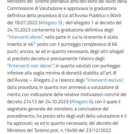
Ministero del Turismo prendeva atto dell’esito dei lavori della
Commissione di Valutazione e approvava la graduatoria
definitiva della procedura di cui all’Avviso Pubblico n.9049
del 18.07.2022 (
Allegato 5
) ; dell’allegato 1 al decreto del
24.10.2023 contenente la graduatoria definitiva degli
“
Interventi idonei
”, nella parte in cui la ricorrente è stata
inserita al 46° posto con il punteggio complessivo di 66
punti; ancora, se ed in quanto necessario, degli altri allegati
al precitato decreto e precisamente l’elenco degli
“i
Interventi non idonei
”, in quanto valutati con punteggio
inferiore alla soglia minima di idoneità stabilita all’art. 8
dell’Avviso – Allegato 2 e l’elenco degli “
Interventi esclusi”
,
dalla procedura, in quanto non ammessi a valutazione di
merito, con indicazione delle relative motivazioni nonché del
decreto 27413 del 24.10.2023 (
Allegato 6
), con il quale il
segretario generale del ministero, a conclusione del
procedimento, ha presto atto degli esiti della valutazione e li
ha approvati; se ed in quanto necessario, del decreto del
Ministero del Turismo prot. n.19490 del 23/12/2022