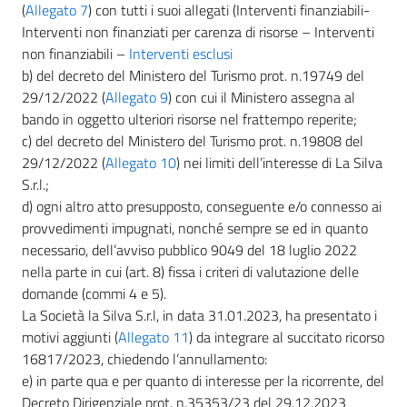
(
Allegato 7
) con tutti i suoi allegati (Interventi finanziabili-
Interventi non finanziati per carenza di risorse – Interventi
non finanziabili –
Interventi esclusi
b) del decreto del Ministero del Turismo prot. n.19749 del
29/12/2022 (
Allegato 9
) con cui il Ministero assegna al
bando in oggetto ulteriori risorse nel frattempo reperite;
c) del decreto del Ministero del Turismo prot. n.19808 del
29/12/2022 (
Allegato 10
) nei limiti dell’interesse di La Silva
S.r.l.;
d) ogni altro atto presupposto, conseguente e/o connesso ai
provvedimenti impugnati, nonché sempre se ed in quanto
necessario, dell’avviso pubblico 9049 del 18 luglio 2022
nella parte in cui (art. 8) fissa i criteri di valutazione delle
domande (commi 4 e 5).
La Società la Silva S.r.l, in data 31.01.2023, ha presentato i
motivi aggiunti (
Allegato 11
) da integrare al succitato ricorso
16817/2023, chiedendo l’annullamento:
e) in parte qua e per quanto di interesse per la ricorrente, del
Decreto Dirigenziale prot. n.35353/23 del 29.12.2023