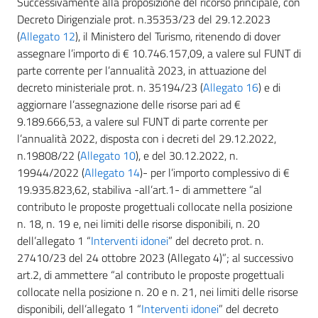
Successivamente alla proposizione del ricorso principale, con
Decreto Dirigenziale prot. n.35353/23 del 29.12.2023
(
Allegato 12
), il Ministero del Turismo, ritenendo di dover
assegnare l’importo di € 10.746.157,09, a valere sul FUNT di
parte corrente per l’annualità 2023, in attuazione del
decreto ministeriale prot. n. 35194/23 (
Allegato 16
) e di
aggiornare l’assegnazione delle risorse pari ad €
9.189.666,53, a valere sul FUNT di parte corrente per
l’annualità 2022, disposta con i decreti del 29.12.2022,
n.19808/22 (
Allegato 10
), e del 30.12.2022, n.
19944/2022 (
Allegato 14
)- per l’importo complessivo di €
19.935.823,62, stabiliva -all’art.1- di ammettere “al
contributo le proposte progettuali collocate nella posizione
n. 18, n. 19 e, nei limiti delle risorse disponibili, n. 20
dell’allegato 1 “
Interventi idonei
” del decreto prot. n.
27410/23 del 24 ottobre 2023 (Allegato 4)”; al successivo
art.2, di ammettere “al contributo le proposte progettuali
collocate nella posizione n. 20 e n. 21, nei limiti delle risorse
disponibili, dell’allegato 1 “
Interventi idonei
” del decreto