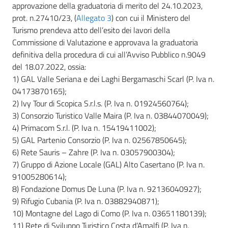
approvazione della graduatoria di merito del 24.10.2023,
prot. n.27410/23, (
Allegato 3
) con cui il Ministero del
Turismo prendeva atto dell’esito dei lavori della
Commissione di Valutazione e approvava la graduatoria
definitiva della procedura di cui all’Avviso Pubblico n.9049
del 18.07.2022, ossia:
1) GAL Valle Seriana e dei Laghi Bergamaschi Scarl (P. Iva n.
04173870165);
2) Ivy Tour di Scopica S.r.l.s. (P. Iva n. 01924560764);
3) Consorzio Turistico Valle Maira (P. Iva n. 03844070049);
4) Primacom S.r.l. (P. Iva n. 15419411002);
5) GAL Partenio Consorzio (P. Iva n. 02567850645);
6) Rete Sauris – Zahre (P. Iva n. 03057900304);
7) Gruppo di Azione Locale (GAL) Alto Casertano (P. Iva n.
91005280614);
8) Fondazione Domus De Luna (P. Iva n. 92136040927);
9) Rifugio Cubania (P. Iva n. 03882940871);
10) Montagne del Lago di Como (P. Iva n. 03651180139);
11) Rete di Sviluppo Turistico Costa d’Amalfi (P. Iva n.