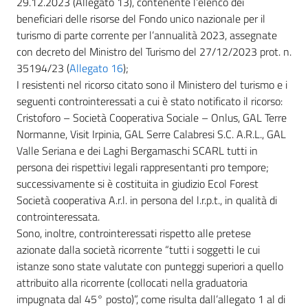
29.12.2023 (Allegato 13), contenente l’elenco dei
beneficiari delle risorse del Fondo unico nazionale per il
turismo di parte corrente per l’annualità 2023, assegnate
con decreto del Ministro del Turismo del 27/12/2023 prot. n.
35194/23 (
Allegato 16
);
I resistenti nel ricorso citato sono il Ministero del turismo e i
seguenti controinteressati a cui è stato notificato il ricorso:
Cristoforo – Società Cooperativa Sociale – Onlus, GAL Terre
Normanne, Visit Irpinia, GAL Serre Calabresi S.C. A.R.L., GAL
Valle Seriana e dei Laghi Bergamaschi SCARL tutti in
persona dei rispettivi legali rappresentanti pro tempore;
successivamente si è costituita in giudizio Ecol Forest
Società cooperativa A.r.l. in persona del l.r.p.t., in qualità di
controinteressata.
Sono, inoltre, controinteressati rispetto alle pretese
azionate dalla società ricorrente “tutti i soggetti le cui
istanze sono state valutate con punteggi superiori a quello
attribuito alla ricorrente (collocati nella graduatoria
impugnata dal 45° posto)”, come risulta dall’allegato 1 al di