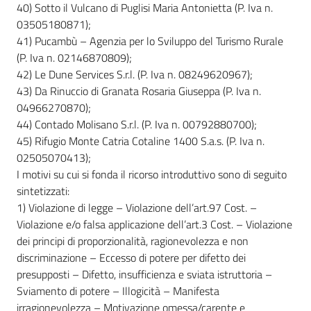
40) Sotto il Vulcano di Puglisi Maria Antonietta (P. Iva n.
03505180871);
41) Pucambù – Agenzia per lo Sviluppo del Turismo Rurale
(P. Iva n. 02146870809);
42) Le Dune Services S.r.l. (P. Iva n. 08249620967);
43) Da Rinuccio di Granata Rosaria Giuseppa (P. Iva n.
04966270870);
44) Contado Molisano S.r.l. (P. Iva n. 00792880700);
45) Rifugio Monte Catria Cotaline 1400 S.a.s. (P. Iva n.
02505070413);
I motivi su cui si fonda il ricorso introduttivo sono di seguito
sintetizzati:
1) Violazione di legge – Violazione dell’art.97 Cost. –
Violazione e/o falsa applicazione dell’art.3 Cost. – Violazione
dei principi di proporzionalità, ragionevolezza e non
discriminazione – Eccesso di potere per difetto dei
presupposti – Difetto, insufficienza e sviata istruttoria –
Sviamento di potere – Illogicità – Manifesta
irragionevolezza – Motivazione omessa/carente e