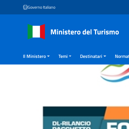
Vai ai contenuti
Governo Italiano
Vai al menu di navigazione
Vai al footer
Il Ministero
Temi
Destinatari
Normat