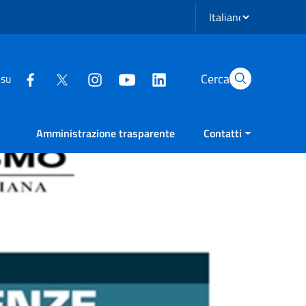
Seleziona lingua
Cerca
 su
Amministrazione trasparente
Contatti