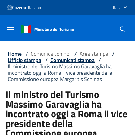
Vai ai contenuti
Seleziona li
Governo Italiano
Vai al menu di navigazione
Vai al footer
Attiva / disattiva la navigazione
Home
/
Comunica con noi
/
Area stampa
/
Ufficio stampa
/
Comunicati stampa
/
Il ministro del Turismo Massimo Garavaglia ha
incontrato oggi a Roma il vice presidente della
Commissione europea Margaritis Schinas
Il ministro del Turismo
Massimo Garavaglia ha
incontrato oggi a Roma il vice
presidente della
Commissione europea