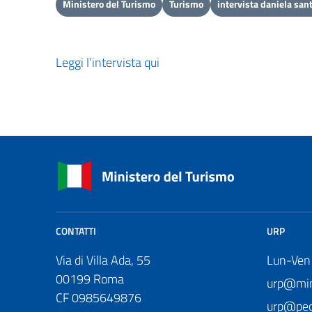
Ministero del Turismo
Turismo
intervista daniela san
Leggi l’intervista qui
CONTATTI
URP
Via di Villa Ada, 55
Lun-Ven
00199 Roma
urp@mini
CF 0985649876
urp@pec.