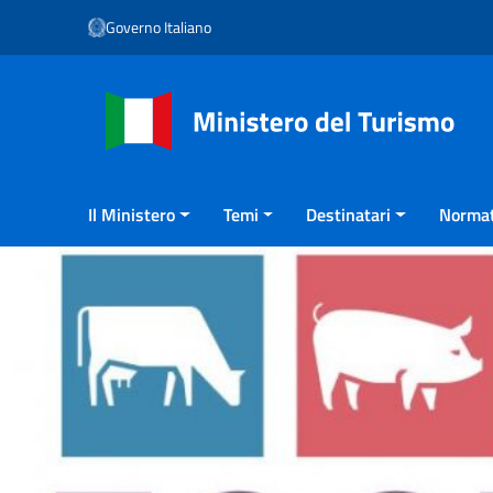
Vai ai contenuti
Governo Italiano
Vai al menu di navigazione
Vai al footer
Il Ministero
Temi
Destinatari
Normat