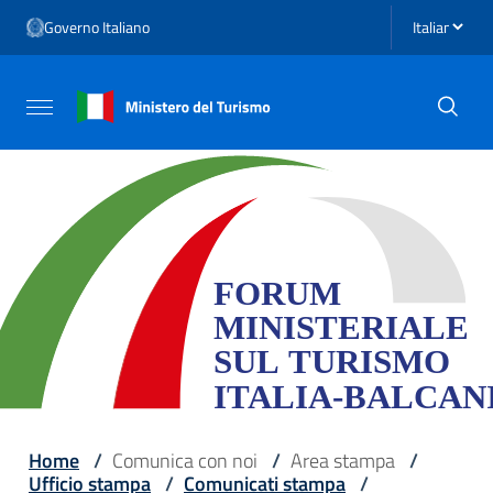
Vai ai contenuti
Seleziona li
Governo Italiano
Vai al menu di navigazione
Vai al footer
Attiva / disattiva la navigazione
Home
/
Comunica con noi
/
Area stampa
/
Ufficio stampa
/
Comunicati stampa
/