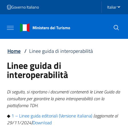
Vai ai contenuti
Seleziona li
Governo Italiano
Vai al menu di navigazione
Vai al footer
Attiva / disattiva la navigazione
Home
/
Linee guida di interoperabilità
Linee guida di
interoperabilità
Di seguito, si riportano i documenti contenenti le Linee Guida da
consultare per garantire la piena interoperabilità con la
piattaforma TDH.
◆
1 – Linee guida editoriali (Versione italiana)
(aggiornate al
29/11/2024)
Download