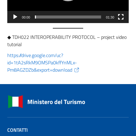
00:00
01:30
◆ TDH022 INTEROPERABILITY PROTOCOL – project video
tutorial
https://drive.google.com/uc?
id=1tA2sRkM9OMSPa0kffYnMLx-
Pm8AGZDZb&export=download
CONTATTI