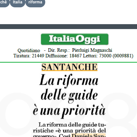
nchè
Italia
riforma