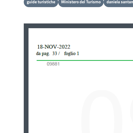
guide turistiche
Ministero del Turismo
daniela santa