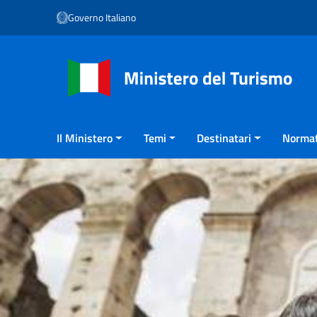
Vai ai contenuti
Governo Italiano
Vai al menu di navigazione
Vai al footer
Il Ministero
Temi
Destinatari
Normat