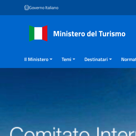
Vai ai contenuti
Governo Italiano
Vai al menu di navigazione
Vai al footer
Il Ministero
Temi
Destinatari
Normat