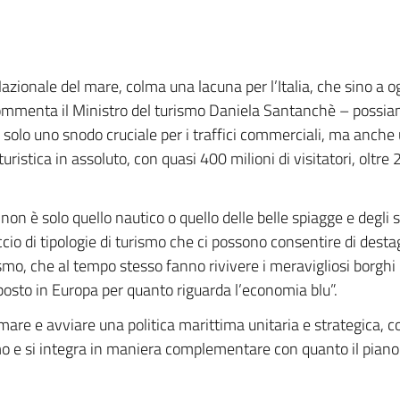
Nazionale del mare, colma una lacuna per l’Italia, che sino a
 commenta il Ministro del turismo Daniela Santanchè – possiam
 solo uno snodo cruciale per i traffici commerciali, ma anche un
ristica in assoluto, con quasi 400 milioni di visitatori, oltre 20
non è solo quello nautico o quello delle belle spiagge e degli sc
 di tipologie di turismo che ci possono consentire di destagi
rismo, che al tempo stesso fanno rivivere i meravigliosi borgh
posto in Europa per quanto riguarda l’economia blu”.
are e avviare una politica marittima unitaria e strategica, co
mo e si integra in maniera complementare con quanto il piano 