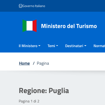
Vai ai contenuti
Governo Italiano
Vai al menu di navigazione
Vai al footer
Il Ministero
Temi
Destinatari
Normat
Home
/
Pagina
Regione:
Puglia
Pagina 1 di 2