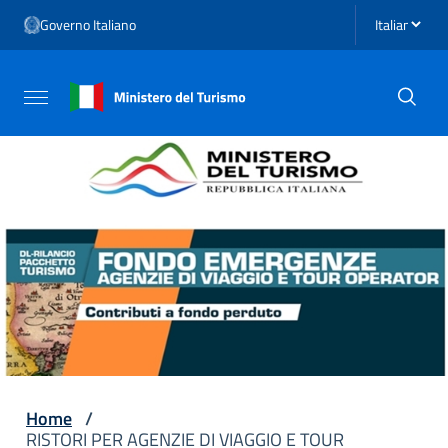
Vai ai contenuti
Seleziona li
Governo Italiano
Vai al menu di navigazione
Vai al footer
Attiva / disattiva la navigazione
Home
/
RISTORI PER AGENZIE DI VIAGGIO E TOUR