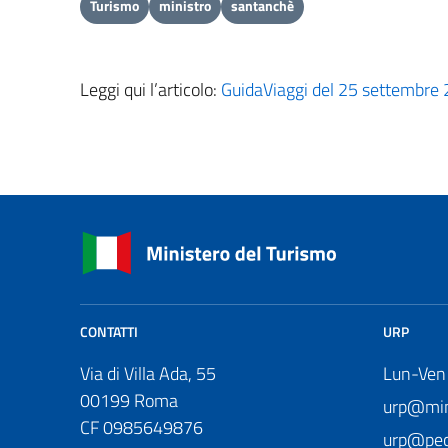
Turismo
ministro
santanchè
Leggi qui l’articolo:
GuidaViaggi del 25 settembre
CONTATTI
URP
Via di Villa Ada, 55
Lun-Ven
00199 Roma
urp@mini
CF 0985649876
urp@pec.