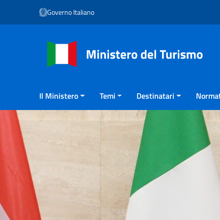
Vai ai contenuti
Governo Italiano
Vai al menu di navigazione
Vai al footer
Il Ministero
Temi
Destinatari
Normat