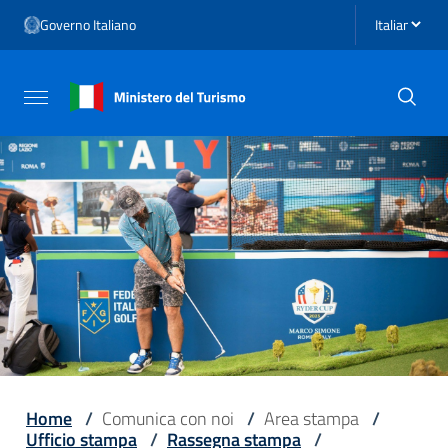
Vai ai contenuti
Seleziona li
Governo Italiano
Vai al menu di navigazione
Vai al footer
Attiva / disattiva la navigazione
Home
/
Comunica con noi
/
Area stampa
/
Ufficio stampa
/
Rassegna stampa
/