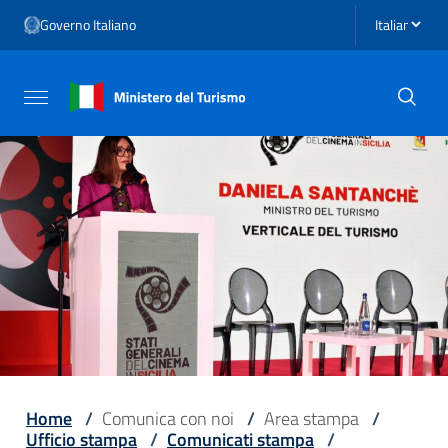
Vai ai contenuti
Seleziona li
Governo Italiano
Vai al menu di navigazione
Vai al footer
Attiva / disattiva la navigazione
Home
/
Comunica con noi
/
Area stampa
/
Ufficio stampa
/
Comunicati stampa
/