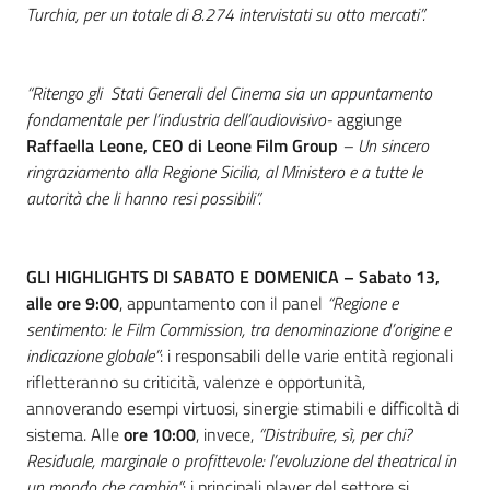
Turchia, per un totale di 8.274 intervistati su otto mercati”.
“Ritengo gli Stati Generali del Cinema sia un appuntamento
fondamentale per l’industria dell’audiovisivo-
aggiunge
Raffaella Leone,
CEO di Leone Film Group
– Un sincero
ringraziamento alla Regione Sicilia, al Ministero e a tutte le
autorità che li hanno resi possibili”.
GLI HIGHLIGHTS DI SABATO E DOMENICA – Sabato 13,
alle ore 9:00
, appuntamento con il panel
“Regione e
sentimento: le Film Commission, tra denominazione d’origine e
indicazione globale”
: i responsabili delle varie entità regionali
rifletteranno su criticità, valenze e opportunità,
annoverando esempi virtuosi, sinergie stimabili e difficoltà di
sistema. Alle
ore 10:00
, invece,
“Distribuire, sì, per chi?
Residuale, marginale o profittevole: l’evoluzione del theatrical in
un mondo che cambia”
: i principali player del settore si