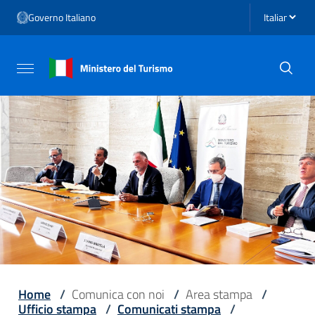
Vai ai contenuti
Seleziona li
Governo Italiano
Vai al menu di navigazione
Vai al footer
Attiva / disattiva la navigazione
Home
/
Comunica con noi
/
Area stampa
/
Ufficio stampa
/
Comunicati stampa
/