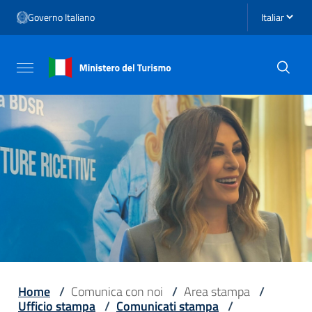
Vai ai contenuti
Seleziona li
Governo Italiano
Vai al menu di navigazione
Vai al footer
Attiva / disattiva la navigazione
Home
/
Comunica con noi
/
Area stampa
/
Ufficio stampa
/
Comunicati stampa
/