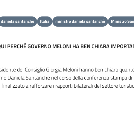
daniela santanchè
Italia
ministro daniela santanchè
Ministro Sa
UI PERCHÉ GOVERNO MELONI HA BEN CHIARA IMPORTANZ
residente del Consiglio Giorgia Meloni hanno ben chiaro quanto
urismo Daniela Santanchè nel corso della conferenza stampa d
nalizzato a rafforzare i rapporti bilaterali del settore turistic