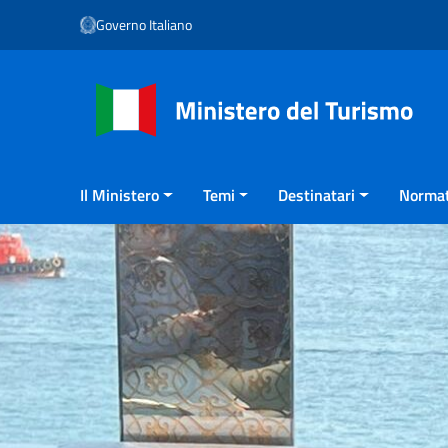
Vai ai contenuti
Governo Italiano
Vai al menu di navigazione
Vai al footer
Il Ministero
Temi
Destinatari
Normat