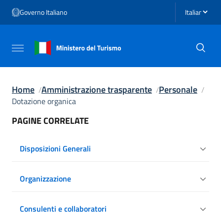
Vai ai contenuti
Seleziona li
Governo Italiano
Vai al menu di navigazione
Vai al footer
Attiva / disattiva la navigazione
Home
Amministrazione trasparente
Personale
Dotazione organica
PAGINE CORRELATE
Disposizioni Generali
Organizzazione
Consulenti e collaboratori