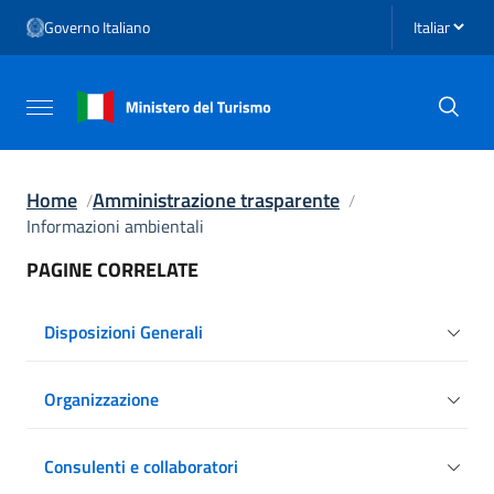
Vai ai contenuti
Seleziona li
Governo Italiano
Vai al menu di navigazione
Vai al footer
Attiva / disattiva la navigazione
Home
Amministrazione trasparente
Informazioni ambientali
PAGINE CORRELATE
Disposizioni Generali
Organizzazione
Consulenti e collaboratori