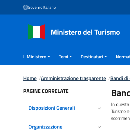
Vai ai contenuti
Governo Italiano
Vai al menu di navigazione
Vai al footer
Il Ministero
Temi
Destinatari
Normat
Home
Amministrazione trasparente
Bandi di
Band
PAGINE CORRELATE
In questa 
Disposizioni Generali
Turismo no
scorriment
Organizzazione