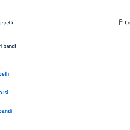
erpelli
Co
ri bandi
pelli
orsi
 bandi