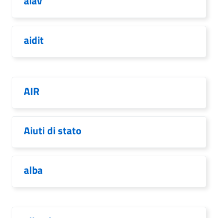
aiav
aidit
AIR
Aiuti di stato
alba