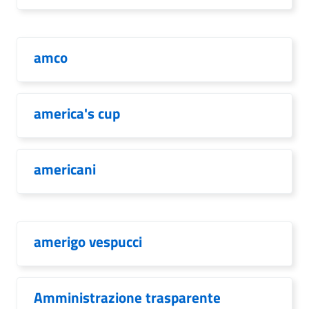
amco
america's cup
americani
amerigo vespucci
Amministrazione trasparente