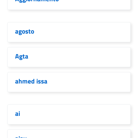
agosto
Agta
ahmed issa
ai