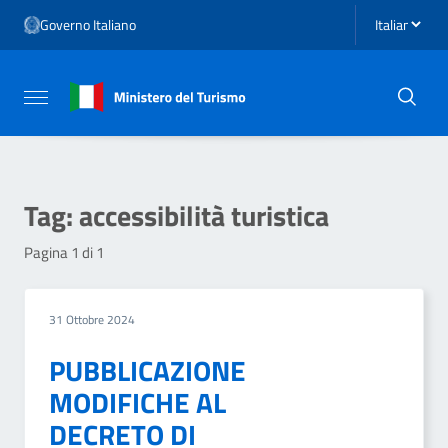
Vai ai contenuti
Seleziona li
Governo Italiano
Vai al menu di navigazione
Vai al footer
Attiva / disattiva la navigazione
Tag:
accessibilità turistica
Pagina 1 di 1
31 Ottobre 2024
PUBBLICAZIONE
MODIFICHE AL
DECRETO DI