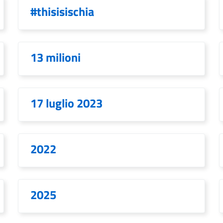
#thisisischia
13 milioni
17 luglio 2023
2022
2025