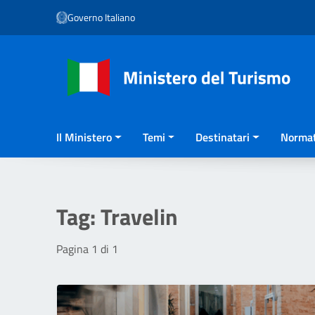
Vai ai contenuti
Governo Italiano
Vai al menu di navigazione
Vai al footer
Il Ministero
Temi
Destinatari
Normat
Tag:
Travelin
Pagina 1 di 1