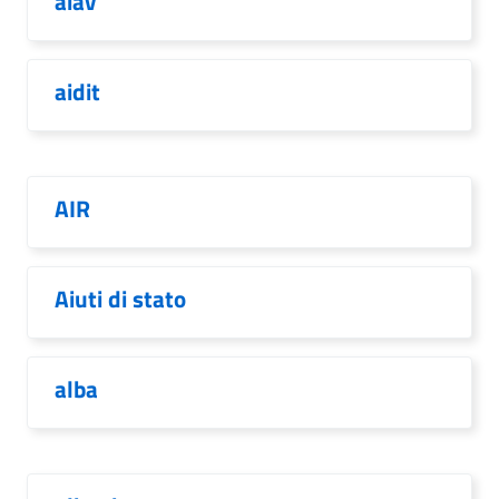
aiav
aidit
AIR
Aiuti di stato
alba