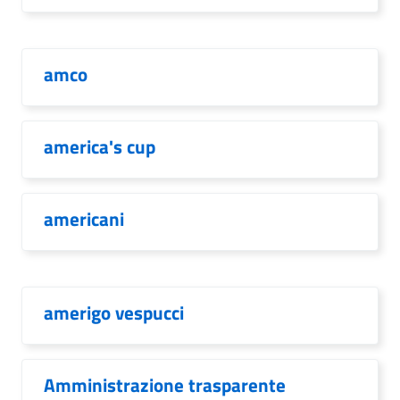
amco
america's cup
americani
amerigo vespucci
Amministrazione trasparente