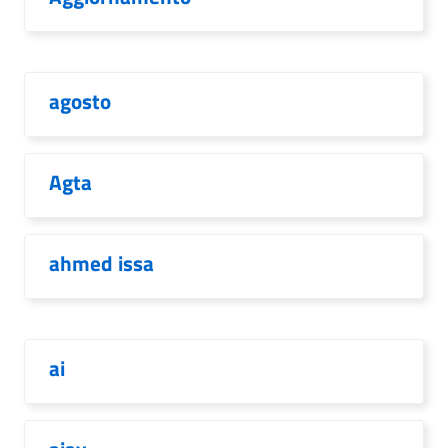
agosto
Agta
ahmed issa
ai