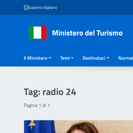
Vai ai contenuti
Governo Italiano
Vai al menu di navigazione
Vai al footer
Il Ministero
Temi
Destinatari
Normat
Tag:
radio 24
Pagina 1 di 1