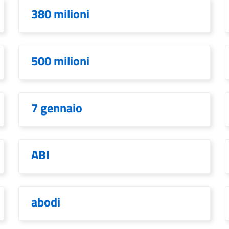
380 milioni
500 milioni
7 gennaio
ABI
abodi