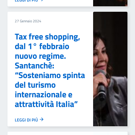
27 Gennaio 2024
Tax free shopping,
dal 1° febbraio
nuovo regime.
Santanchè:
“Sosteniamo spinta
del turismo
internazionale e
attrattività Italia”
LEGGI DI PIÙ