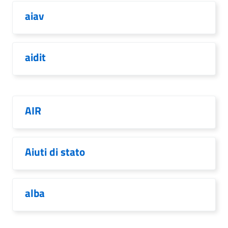
aiav
aidit
AIR
Aiuti di stato
alba