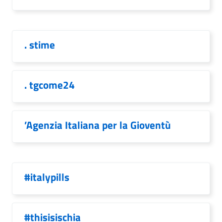
. stime
. tgcome24
’Agenzia Italiana per la Gioventù
#italypills
#thisisischia