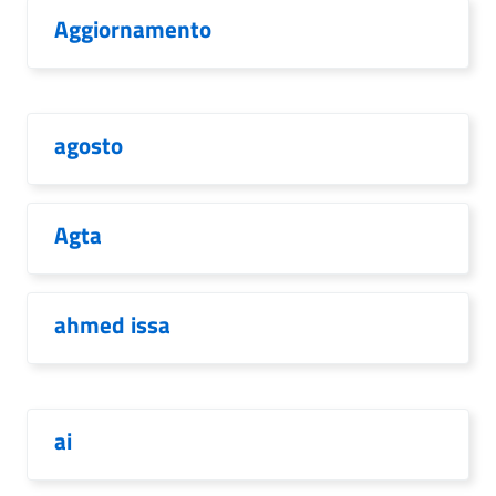
Aggiornamento
agosto
Agta
ahmed issa
ai