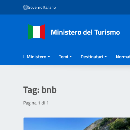
Vai ai contenuti
Governo Italiano
Vai al menu di navigazione
Vai al footer
Il Ministero
Temi
Destinatari
Normat
Tag:
bnb
Pagina 1 di 1