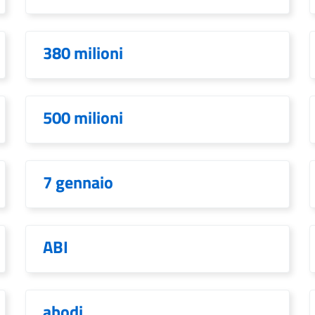
380 milioni
500 milioni
7 gennaio
ABI
abodi