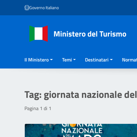
Vai ai contenuti
Governo Italiano
Vai al menu di navigazione
Vai al footer
Il Ministero
Temi
Destinatari
Normat
Tag:
giornata nazionale de
Pagina 1 di 1