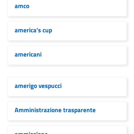
amco
america's cup
americani
amerigo vespucci
Amministrazione trasparente