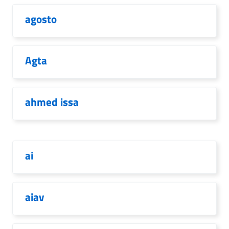
agosto
Agta
ahmed issa
ai
aiav