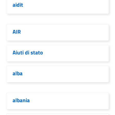
aidit
AIR
Aiuti di stato
alba
albania