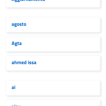
agosto
Agta
ahmed issa
ai