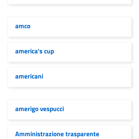
amco
america's cup
americani
amerigo vespucci
Amministrazione trasparente