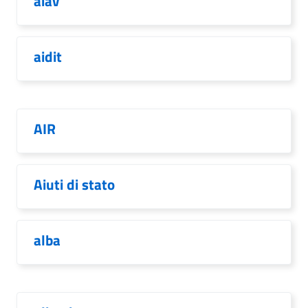
aiav
aidit
AIR
Aiuti di stato
alba