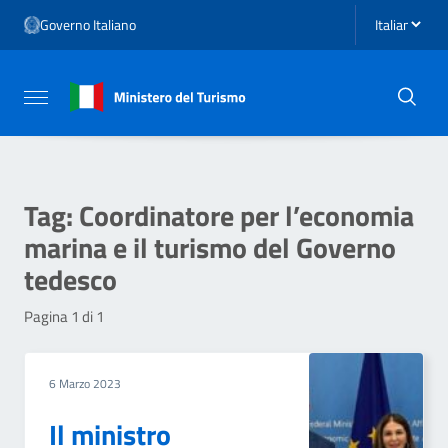
Vai ai contenuti
Seleziona li
Governo Italiano
Vai al menu di navigazione
Vai al footer
Attiva / disattiva la navigazione
Tag:
Coordinatore per l’economia
marina e il turismo del Governo
tedesco
Pagina 1 di 1
6 Marzo 2023
Il ministro