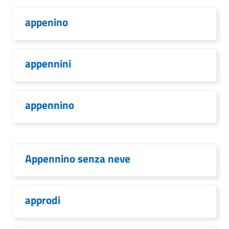
appenino
appennini
appennino
Appennino senza neve
approdi