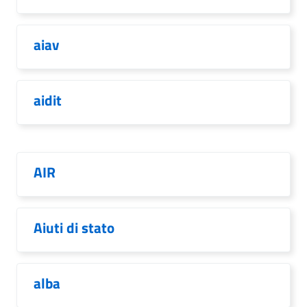
aiav
aidit
AIR
Aiuti di stato
alba