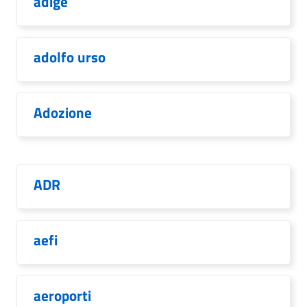
adige
adolfo urso
Adozione
ADR
aefi
aeroporti