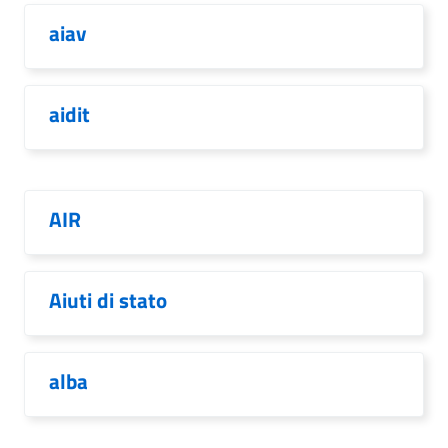
aiav
aidit
AIR
Aiuti di stato
alba