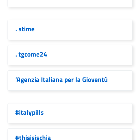
. stime
. tgcome24
’Agenzia Italiana per la Gioventù
#italypills
#thisisischia