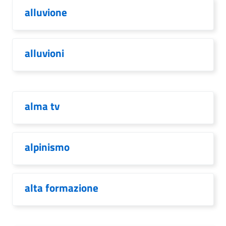
alluvione
alluvioni
alma tv
alpinismo
alta formazione