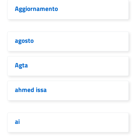
Aggiornamento
agosto
Agta
ahmed issa
ai