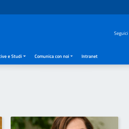
Seguici
ive e Studi
Comunica con noi
Intranet