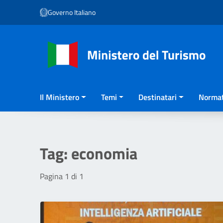
Vai ai contenuti
Governo Italiano
Vai al menu di navigazione
Vai al footer
Il Ministero
Temi
Destinatari
Normat
Tag:
economia
Pagina 1 di 1