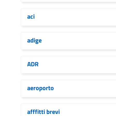
aci
adige
ADR
aeroporto
afffitti brevi