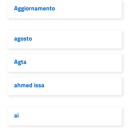
Aggiornamento
agosto
Agta
ahmed issa
ai