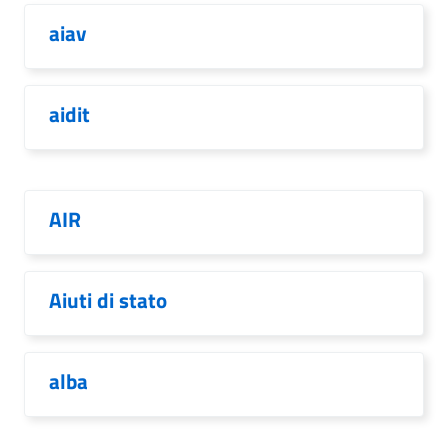
aiav
aidit
AIR
Aiuti di stato
alba