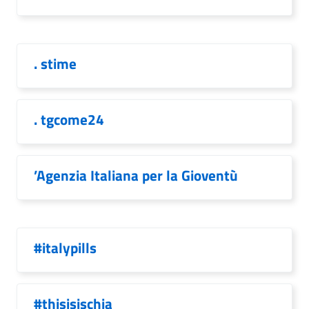
. stime
. tgcome24
’Agenzia Italiana per la Gioventù
#italypills
#thisisischia