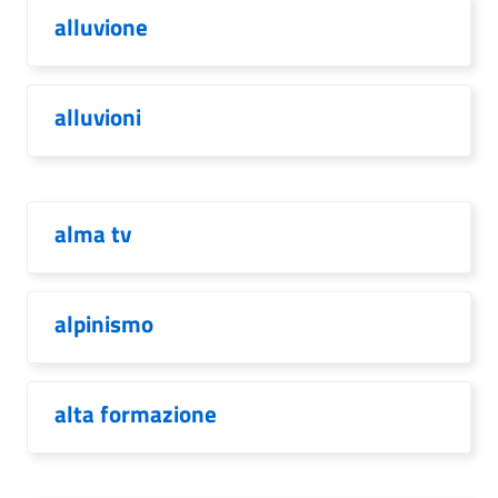
alluvione
alluvioni
alma tv
alpinismo
alta formazione