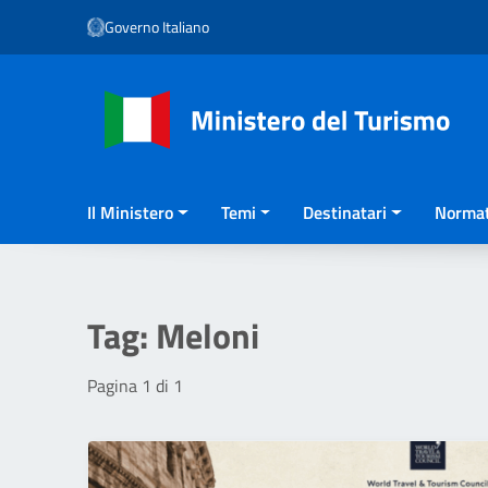
Vai ai contenuti
Governo Italiano
Vai al menu di navigazione
Vai al footer
Il Ministero
Temi
Destinatari
Normat
Tag:
Meloni
Pagina 1 di 1