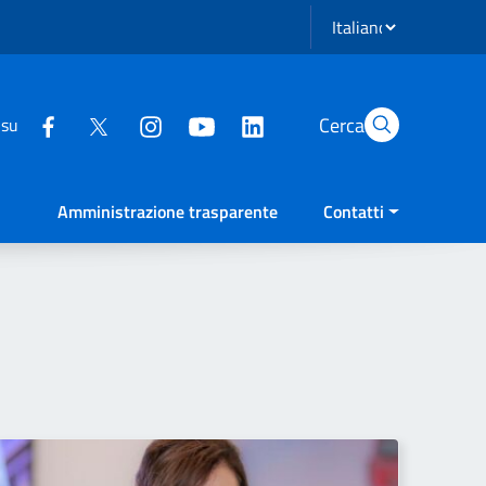
Seleziona lingua
Cerca
 su
Amministrazione trasparente
Contatti