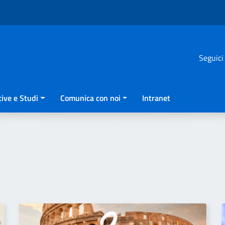
Seguici
ive e Studi
Comunica con noi
Intranet