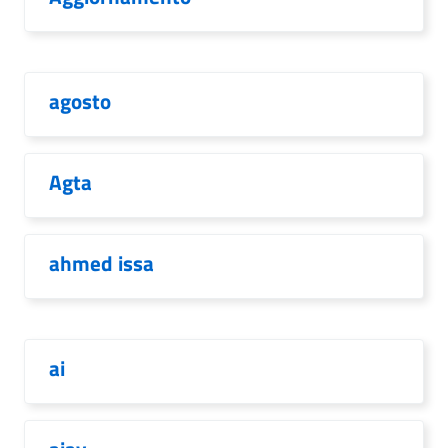
agosto
Agta
ahmed issa
ai