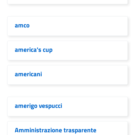
amco
america's cup
americani
amerigo vespucci
Amministrazione trasparente