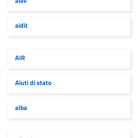
aiav
aidit
AIR
Aiuti di stato
alba