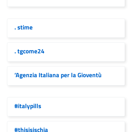
. stime
. tgcome24
’Agenzia Italiana per la Gioventù
#italypills
#thisisischia