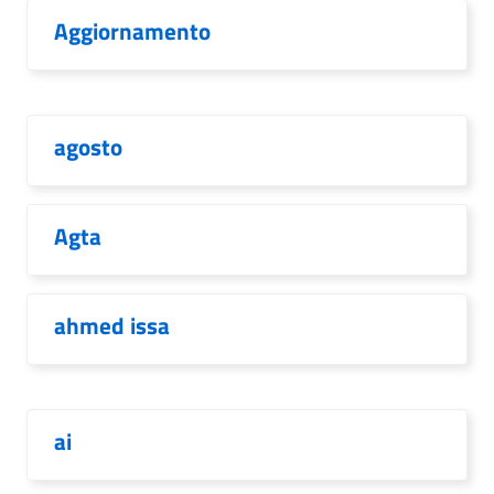
Aggiornamento
agosto
Agta
ahmed issa
ai