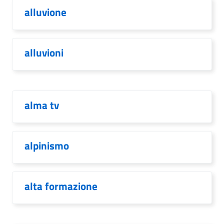
alluvione
alluvioni
alma tv
alpinismo
alta formazione