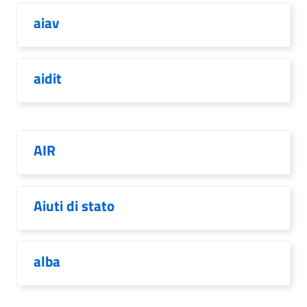
aiav
aidit
AIR
Aiuti di stato
alba