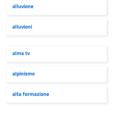
alluvione
alluvioni
alma tv
alpinismo
alta formazione