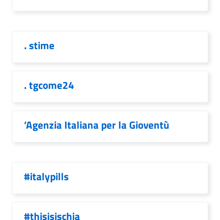
. stime
. tgcome24
’Agenzia Italiana per la Gioventù
#italypills
#thisisischia