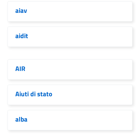
aiav
aidit
AIR
Aiuti di stato
alba