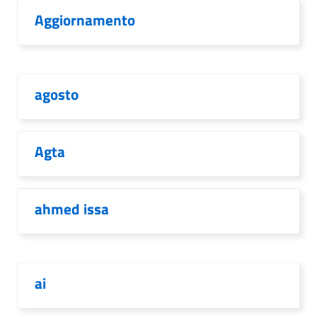
Aggiornamento
agosto
Agta
ahmed issa
ai