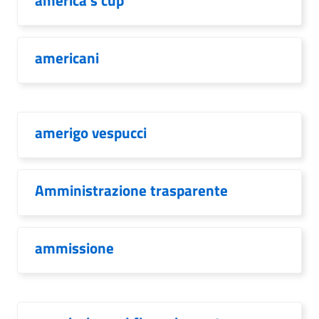
america's cup
americani
amerigo vespucci
Amministrazione trasparente
ammissione