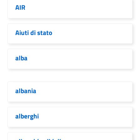
AIR
Aiuti di stato
alba
albania
alberghi