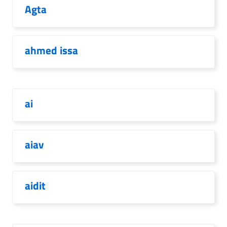
Agta
ahmed issa
ai
aiav
aidit