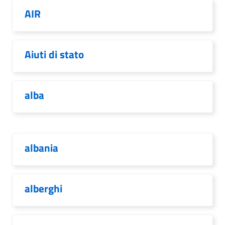
AIR
Aiuti di stato
alba
albania
alberghi