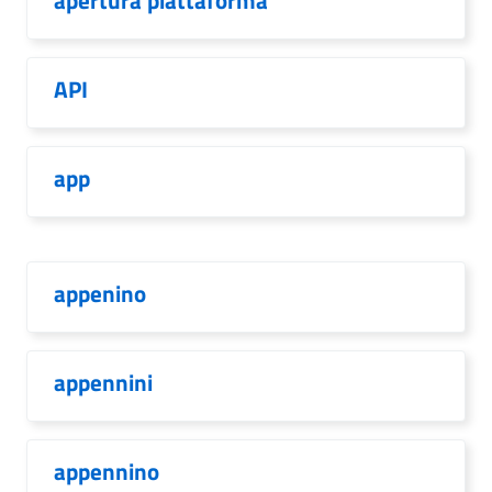
apertura piattaforma
API
app
appenino
appennini
appennino