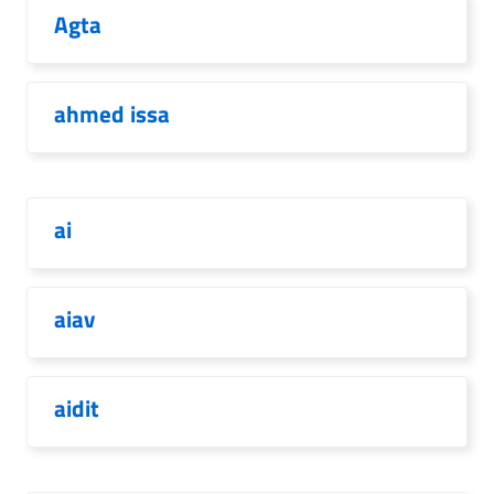
Agta
ahmed issa
ai
aiav
aidit