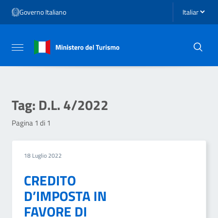
Vai ai contenuti
Seleziona li
Governo Italiano
Vai al menu di navigazione
Vai al footer
Attiva / disattiva la navigazione
Tag:
D.L. 4/2022
Pagina 1 di 1
18 Luglio 2022
CREDITO
D’IMPOSTA IN
FAVORE DI