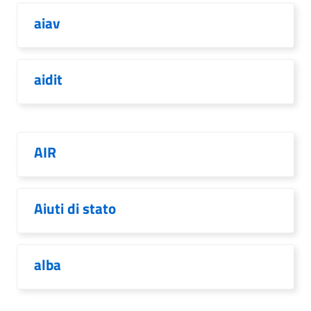
aiav
aidit
AIR
Aiuti di stato
alba