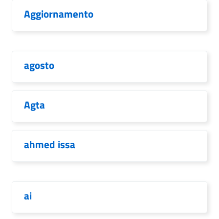
Aggiornamento
agosto
Agta
ahmed issa
ai