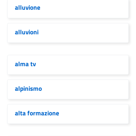
alluvione
alluvioni
alma tv
alpinismo
alta formazione