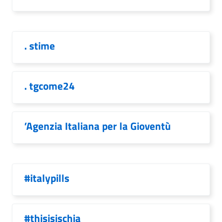
. stime
. tgcome24
’Agenzia Italiana per la Gioventù
#italypills
#thisisischia