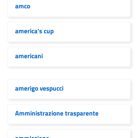
amco
america's cup
americani
amerigo vespucci
Amministrazione trasparente