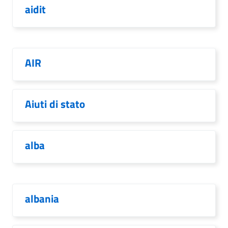
aidit
AIR
Aiuti di stato
alba
albania