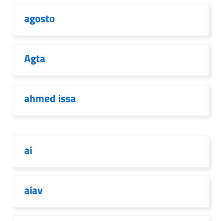
agosto
Agta
ahmed issa
ai
aiav